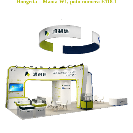
Hongrita – Maota W1, potu numera E118-1