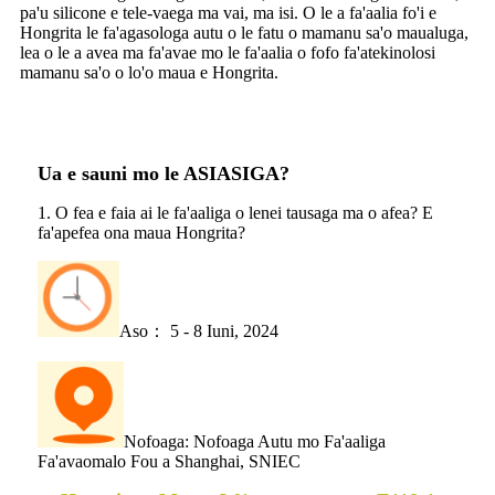
pa'u silicone e tele-vaega ma vai, ma isi. O le a fa'aalia fo'i e
Hongrita le fa'agasologa autu o le fatu o mamanu sa'o maualuga,
lea o le a avea ma fa'avae mo le fa'aalia o fofo fa'atekinolosi
mamanu sa'o o lo'o maua e Hongrita.
Ua e sauni mo le ASIASIGA?
1. O fea e faia ai le fa'aaliga o lenei tausaga ma o afea? E
fa'apefea ona maua Hongrita?
Aso： 5 - 8 Iuni, 2024
Nofoaga: Nofoaga Autu mo Fa'aaliga
Fa'avaomalo Fou a Shanghai, SNIEC