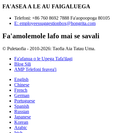
FA'ASEA A LE AU FAIGALUEGA
Telefoni: +86 760 8692 7888 Fa'aopoopoga 80105
E: employeessuggestionbox@hongrita.com
Fa'amolemole lafo mai se savali
© Puletaofia - 2010-2026: Taofia Aia Tatau Uma.
Fa'afanua o le Upega Tafa'ilagi
Blog Sili
AMP Telefoni feavea'i
English
Chinese
French
German
Portuguese
Spanish
Russian
Japanese
Korean
Arabic
Irish