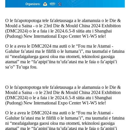
O le fa'apotopotoga tele fa'aletausaga a le alamanuia o le Die &
Mould a Saina - o le 23rd Die & Mould China 2024 Exhibition
(DMC2024) o le a faia i le 2024.6.5-8 siitia atu i Shanghai
(Pudong) New International Expo Center W1-W5 tele!
O le a avea le DMC2024 ma autū o le “Fou ma le Atamai -
Galulue fa’atasi ma le filifili o le lumana’i”, ma taumafai e fatuina
ni “meafaigaluega gaosi oloa ma otometi, tekinolosi gaosiga
atamai” ma le “fa’apipi’iina tu’ufa’atasi ma le faia o fa’apipi’i
sa’o” Tu’uga fou.
O le fa'apotopotoga tele fa'aletausaga a le alamanuia o le Die &
Mould a Saina - o le 23rd Die & Mould China 2024 Exhibition
(DMC2024) o le a faia i le 2024.6.5-8 siitia atu i Shanghai
(Pudong) New International Expo Center W1-W5 tele!
O le a avea le DMC2024 ma autū o le “Fou ma le Atamai -
Galulue fa’atasi ma le filifili o le lumana’i”, ma taumafai e fatuina
ni “meafaigaluega gaosi oloa ma otometi, tekinolosi gaosiga
atamai” ma le “fa’apipi’iina tu’ufa’atasi ma le faia o fa’apipi’i