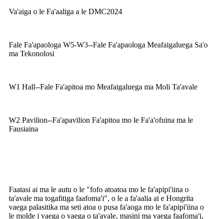
Va'aiga o le Fa'aaliga a le DMC2024
Fale Fa'apaologa W5-W3--Fale Fa'apaologa Meafaigaluega Sa'o
ma Tekonolosi
W1 Hall--Fale Fa'apitoa mo Meafaigaluega ma Moli Ta'avale
W2 Pavilion--Fa'apavilion Fa'apitoa mo le Fa'a'ofuina ma le
Fausiaina
Faatasi ai ma le autu o le "fofo atoatoa mo le fa'apipi'iina o
ta'avale ma togafitiga faafoma'i", o le a fa'aalia ai e Hongrita
vaega palasitika ma seti atoa o pusa fa'aoga mo le fa'apipi'iina o
le molde i vaega o vaega o ta'avale, masini ma vaega faafoma'i,