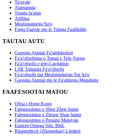
Ta'avale
Alamanuia
Tagata fa'atau
Afifiina
Meafaigaluega Sa'o
Faiga Faavae mo le Tulaga Faalilolilo
TAUTAU AUTU
Gaosiga Atamai Fa'atekinolosi
Fa'a'ofuofuina o Tuisui e Tele-Vaega
Fa'a'ofuofu e tele-Cavitation
LSR Tuisuiga Fa'a'ofuofu
Fa'a'ofuofu ma Meafaigaluega Tui Sa'o
Gaosiga Atamai mo le Fa'atinoga Maualuga
FAAFESOOTAI MATOU
Ofisa i Hong Kong
Falegaosimea o Shen Zhen Saina
Falegaosimea o Zhong Shan Saina
Falegaosimea o Penang Malaysia
Eastern Omega Sdn. Bhd.
Ritamedtech (Zhongshan) Limited