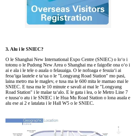
3. Alu i le SNIEC?
O le Shanghai New International Expo Centre (SNIEC) o loʻo i
totonu o le Pudong New Area o Shanghai ma e faigofie ona oʻo i
ai e ala i le tele o auala o felauaiga. O le nofoaga e fesuiaʻi ai
feoaʻiga lautele e taʻua o le "Longyang Road Station" mo pasi,
laina metro ma le maglev, e tusa ma le 600 mita le mamao mai le
SNIEC. E tusa ma le 10 minute e savali ai mai le "Longyang
Road Station" i le malae taʻalo. E le gata i lea, o le Metro Line 7
e tuusaʻo atu i le SNIEC i le Hua Mu Road Station o lona auala e
alu ese ai 2 e latalata i le Hall W5 o le SNIEC.