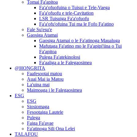
Tomai Fa'apitoa
Fa'a'ofuofuina o Tuisui e Tele-Vaega
Fa'a'ofuofu e tele-Cavitation
LSR Tuisuiga Fa'a'ofuofu
Fa'a'ofu'ofuina Tui ma le Fofo Fa'atino
Fale Su'esu'e
Gaosiga Atamai
Gaosiga Atamai o le Fa'atinoga Maualuga
Mafutaga Fa'atino mo le Fa'apipi'iina o Tui
Fa'apitoa
Pulega Fa'atekinolosi
Fa'aaliga a le Falegaosimea
@HONGRITA
Faafesootai matou
Auai Mai ia Matou
La'uina mai
Maimoaga i le Falegaosimea
ESG
ESG
Siosiomaga
Fesootaiga Lautele
Pulega
Faiga Fa'avae
Fa'atinoga Sili Ona Lelei
TALAFOU