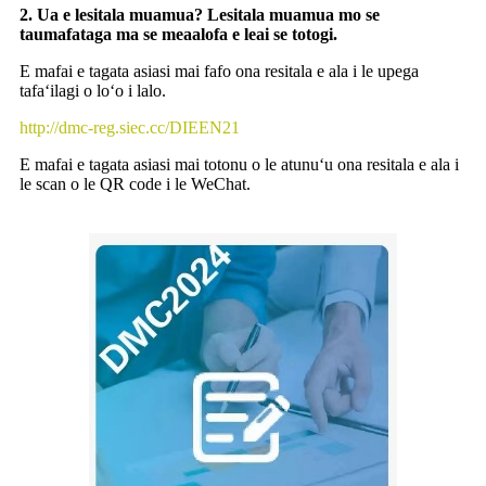
2. Ua e lesitala muamua? Lesitala muamua mo se
taumafataga ma se meaalofa e leai se totogi.
E mafai e tagata asiasi mai fafo ona resitala e ala i le upega
tafaʻilagi o loʻo i lalo.
http://dmc-reg.siec.cc/DIEEN21
E mafai e tagata asiasi mai totonu o le atunuʻu ona resitala e ala i
le scan o le QR code i le WeChat.