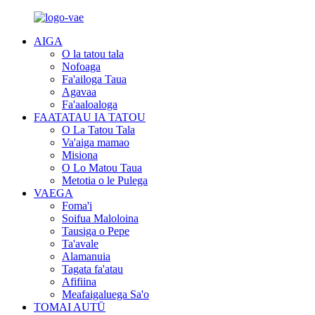
AIGA
O la tatou tala
Nofoaga
Fa'ailoga Taua
Agavaa
Fa'aaloaloga
FAATATAU IA TATOU
O La Tatou Tala
Va'aiga mamao
Misiona
O Lo Matou Taua
Metotia o le Pulega
VAEGA
Foma'i
Soifua Maloloina
Tausiga o Pepe
Ta'avale
Alamanuia
Tagata fa'atau
Afifiina
Meafaigaluega Sa'o
TOMAI AUTŪ