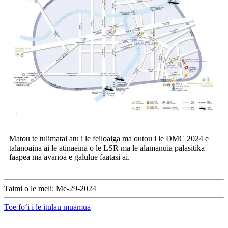
Matou te tulimatai atu i le feiloaiga ma outou i le DMC 2024 e
talanoaina ai le atinaeina o le LSR ma le alamanuia palasitika
faapea ma avanoa e galulue faatasi ai.
Taimi o le meli: Me-29-2024
Toe foʻi i le itulau muamua