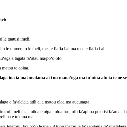
nei:
i le tuatusi imeli.
i o le numera o le meli, mea e fiafia i ai ma mea e fiafia i ai.
esuʻega a tagata faʻatau ma/poʻo ofo.
a matou te aoina.
ga ina ia malamalama ai i ou manaʻoga ma tuʻuina atu ia te oe se 
aga e faʻaleleia atili ai a matou oloa ma auaunaga.
imi ni imeli fa'alauiloa e uiga i oloa fou, ofo fa'apitoa po'o isi fa'amatal
meli na e tu'uina mai.
eli, telefoni, fax poʻo le meli. Atonu matou te faʻaaogaina faʻamatalaga e