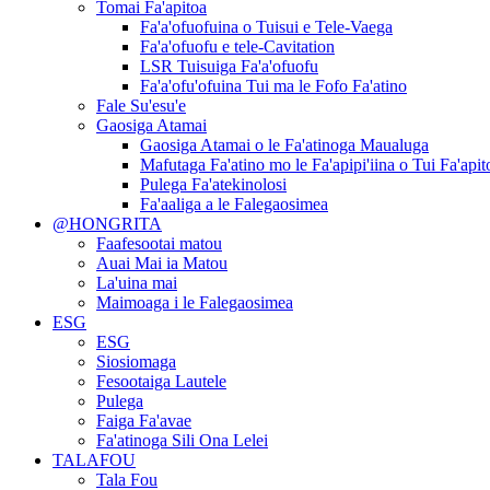
Tomai Fa'apitoa
Fa'a'ofuofuina o Tuisui e Tele-Vaega
Fa'a'ofuofu e tele-Cavitation
LSR Tuisuiga Fa'a'ofuofu
Fa'a'ofu'ofuina Tui ma le Fofo Fa'atino
Fale Su'esu'e
Gaosiga Atamai
Gaosiga Atamai o le Fa'atinoga Maualuga
Mafutaga Fa'atino mo le Fa'apipi'iina o Tui Fa'apit
Pulega Fa'atekinolosi
Fa'aaliga a le Falegaosimea
@HONGRITA
Faafesootai matou
Auai Mai ia Matou
La'uina mai
Maimoaga i le Falegaosimea
ESG
ESG
Siosiomaga
Fesootaiga Lautele
Pulega
Faiga Fa'avae
Fa'atinoga Sili Ona Lelei
TALAFOU
Tala Fou