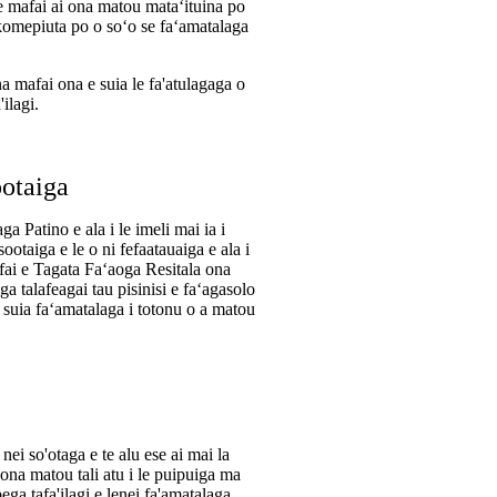
i le mafai ai ona matou mataʻituina po
u komepiuta po o soʻo se faʻamatalaga
ona mafai ona e suia le fa'atulagaga o
ilagi.
otaiga
a Patino e ala i le imeli mai ia i
ootaiga e le o ni fefaatauaiga e ala i
afai e Tagata Faʻaoga Resitala ona
ga talafeagai tau pisinisi e faʻagasolo
pe suia faʻamatalaga i totonu o a matou
a nei so'otaga e te alu ese ai mai la
i ona matou tali atu i le puipuiga ma
pega tafa'ilagi e lenei fa'amatalaga