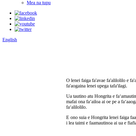
Mea na tupu
English
O lenei faiga fa'avae fa'alilolilo e f
fa'aogaina lenei upega tafa'ilagi.
Ua tautino atu Hongrita e faʻamautino
mafai ona faʻailoa ai oe pe a faʻaaog
faʻalilolilo.
E ono suia e Hongrita lenei faiga faav
i lea taimi e faamautinoa ai ua e fia