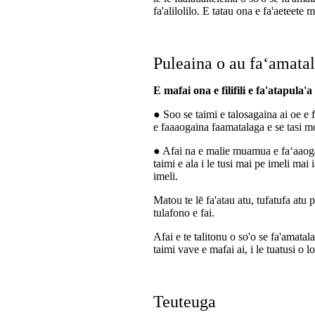
fa'alilolilo. E tatau ona e fa'aeteete ma
Puleaina o au faʻamata
E mafai ona e filifili e fa'atapula'
● Soo se taimi e talosagaina ai oe e 
e faaaogaina faamatalaga e se tasi 
● Afai na e malie muamua e faʻaaoga
taimi e ala i le tusi mai pe imeli mai i
imeli.
Matou te lē fa'atau atu, tufatufa atu
tulafono e fai.
Afai e te talitonu o so'o se fa'amatal
taimi vave e mafai ai, i le tuatusi o 
Teuteuga