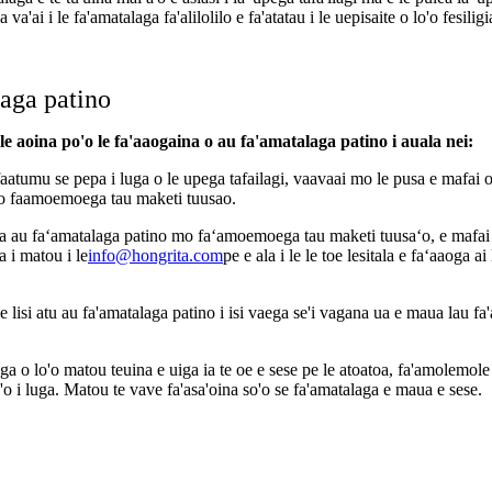
 va'ai i le fa'amatalaga fa'alilolilo e fa'atatau i le uepisaite o lo'o fesiligi
laga patino
a le aoina po'o le fa'aaogaina o au fa'amatalaga patino i auala nei:
faatumu se pepa i luga o le upega tafailagi, vaavaai mo le pusa e mafai on
mo faamoemoega tau maketi tuusao.
 au faʻamatalaga patino mo faʻamoemoega tau maketi tuusaʻo, e mafai 
a i matou i le
info@hongrita.com
pe e ala i le le toe lesitala e faʻaaoga a
 pe lisi atu au fa'amatalaga patino i isi vaega se'i vagana ua e maua lau 
aga o lo'o matou teuina e uiga ia te oe e sese pe le atoatoa, fa'amolemole
lo'o i luga. Matou te vave fa'asa'oina so'o se fa'amatalaga e maua e sese.