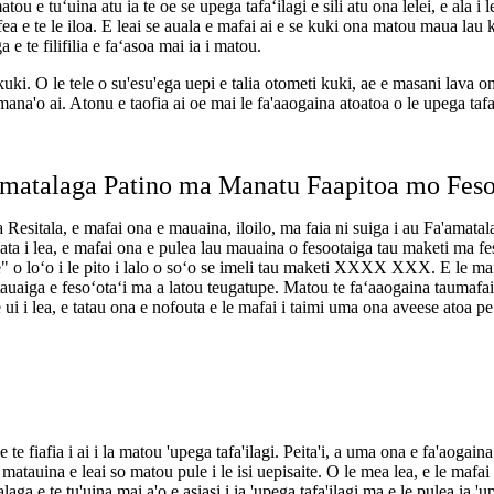
atou e tuʻuina atu ia te oe se upega tafaʻilagi e sili atu ona lelei, e ala 
 fea e te le iloa. E leai se auala e mafai ai e se kuki ona matou maua la
 e te filifilia e faʻasoa mai ia i matou.
a kuki. O le tele o su'esu'ega uepi e talia otometi kuki, ae e masani lava 
mana'o ai. Atonu e taofia ai oe mai le fa'aaogaina atoatoa o le upega tafa'
matalaga Patino ma Manatu Faapitoa mo Feso
 Resitala, e mafai ona e mauaina, iloilo, ma faia ni suiga i au Fa'amatalag
gata i lea, e mafai ona e pulea lau mauaina o fesootaiga tau maketi ma fes
be" o loʻo i le pito i lalo o soʻo se imeli tau maketi XXXX XXX. E le m
aatauaiga e fesoʻotaʻi ma a latou teugatupe. Matou te faʻaaogaina taumafai
Ae ui i lea, e tatau ona e nofouta e le mafai i taimi uma ona aveese atoa 
e te fiafia i ai i la matou 'upega tafa'ilagi. Peita'i, a uma ona e fa'aogain
 matauina e leai so matou pule i le isi uepisaite. O le mea lea, e le mafa
alaga e te tu'uina mai a'o e asiasi i ia 'upega tafa'ilagi ma e le pulea ia 'u