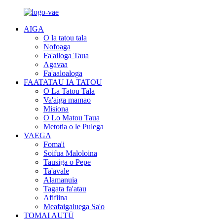
AIGA
O la tatou tala
Nofoaga
Fa'ailoga Taua
Agavaa
Fa'aaloaloga
FAATATAU IA TATOU
O La Tatou Tala
Va'aiga mamao
Misiona
O Lo Matou Taua
Metotia o le Pulega
VAEGA
Foma'i
Soifua Maloloina
Tausiga o Pepe
Ta'avale
Alamanuia
Tagata fa'atau
Afifiina
Meafaigaluega Sa'o
TOMAI AUTŪ