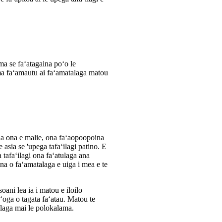
ma se faʻatagaina poʻo le
i ma faʻamautu ai faʻamatalaga matou
aeʻa ona e malie, ona faʻaopoopoina
 e asia se 'upega tafaʻilagi patino. E
a tafaʻilagi ona faʻatulaga ana
ina o faʻamatalaga e uiga i mea e te
ani lea ia i matou e iloilo
aʻoga o tagata faʻatau. Matou te
laga mai le polokalama.