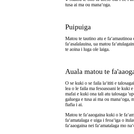
tusa ai ma ou manaʻoga.
Puipuiga
Matou te tautino atu e faʻamautinoa 
faʻasalalauina, ua matou faʻatulagai
te aoina i luga ole laiga.
Auala matou te fa'aaoga
O se kuki o se faila laʻititi e talos
lea o le faila ma fesoasoani le kuki e 
mafai e kuki ona tali atu talosaga 'upe
galuega e tusa ai ma ou manaʻoga, mea 
fiafia i ai.
Matou te faʻaaogaina kuki o le faʻama
faʻamatalaga e uiga i feoaʻiga o itula
faʻaaogaina nei faʻamatalaga mo na