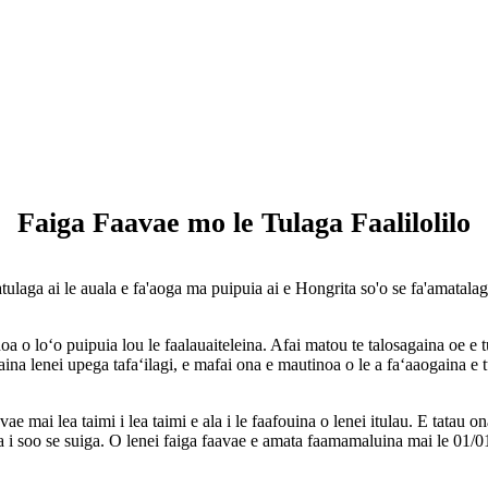
Faiga Faavae mo le Tulaga Faalilolilo
a'atulaga ai le auala e fa'aoga ma puipuia ai e Hongrita so'o se fa'amatalag
a o loʻo puipuia lou le faalauaiteleina. Afai matou te talosagaina oe e 
aina lenei upega tafaʻilagi, e mafai ona e mautinoa o le a faʻaaogaina e 
ae mai lea taimi i lea taimi e ala i le faafouina o lenei itulau. E tatau on
fia i soo se suiga. O lenei faiga faavae e amata faamamaluina mai le 01/