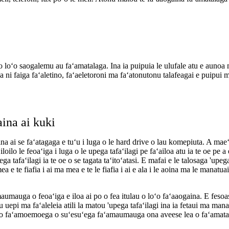
o loʻo saogalemu au faʻamatalaga. Ina ia puipuia le ulufale atu e aunoa 
na ni faiga faʻaletino, faʻaeletoroni ma faʻatonutonu talafeagai e puipu
ina ai kuki
againa ai se faʻatagaga e tuʻu i luga o le hard drive o lau komepiuta. A m
iloilo le feoaʻiga i luga o le upega tafaʻilagi pe faʻailoa atu ia te oe pe a
ga tafaʻilagi ia te oe o se tagata taʻitoʻatasi. E mafai e le talosaga 'upeg
e te fiafia i ai ma mea e te le fiafia i ai e ala i le aoina ma le manatua
umauga o feoaʻiga e iloa ai po o fea itulau o loʻo faʻaaogaina. E fesoaso
u uepi ma faʻaleleia atili la matou 'upega tafaʻilagi ina ia fetaui ma man
ʻo faʻamoemoega o suʻesuʻega faʻamaumauga ona aveese lea o faʻamata