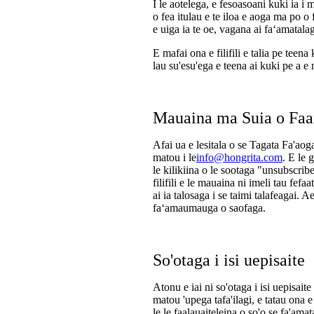
I le aotelega, e fesoasoani kuki ia i m
o fea itulau e te iloa e aoga ma po o
e uiga ia te oe, vagana ai faʻamatalaga
E mafai ona e filifili e talia pe teen
lau su'esu'ega e teena ai kuki pe a e 
Mauaina ma Suia o Faa
Afai ua e lesitala o se Tagata Fa'aoga
matou i le
info@hongrita.com
. E le 
le kilikiina o le sootaga "unsubscri
filifili e le mauaina ni imeli tau fef
ai ia talosaga i se taimi talafeagai. 
faʻamaumauga o saofaga.
So'otaga i isi uepisaite
Atonu e iai ni so'otaga i isi uepisaite 
matou 'upega tafa'ilagi, e tatau ona e
le le faalauaiteleina o so'o se fa'amat