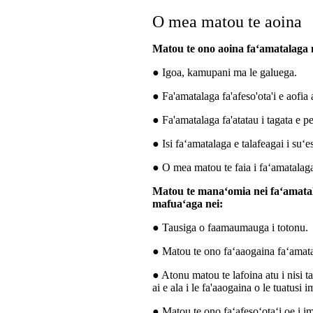
O mea matou te aoina
Matou te ono aoina faʻamatalaga 
● Igoa, kamupani ma le galuega.
● Fa'amatalaga fa'afeso'ota'i e aofia a
● Fa'amatalaga fa'atatau i tagata e pe
● Isi faʻamatalaga e talafeagai i suʻ
● O mea matou te faia i faʻamatalag
Matou te manaʻomia nei faʻamatala
mafuaʻaga nei:
● Tausiga o faamaumauga i totonu.
● Matou te ono faʻaaogaina faʻamatal
● Atonu matou te lafoina atu i nisi ta
ai e ala i le fa'aaogaina o le tuatusi i
● Matou te ono faʻafesoʻotaʻi oe i im