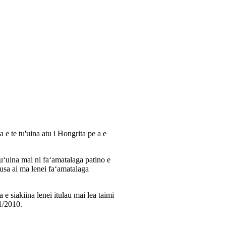
a e te tu'uina atu i Hongrita pe a e
tuʻuina mai ni faʻamatalaga patino e
tusa ai ma lenei faʻamatalaga
a e siakiina lenei itulau mai lea taimi
01/2010.