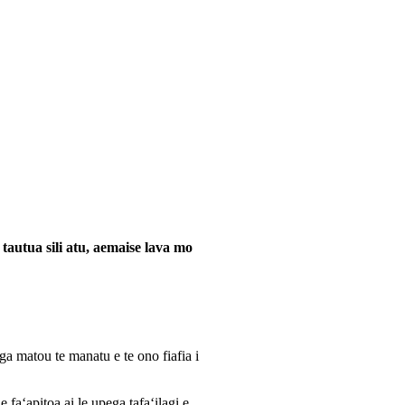
tautua sili atu, aemaise lava mo
aga matou te manatu e te ono fiafia i
 faʻapitoa ai le upega tafaʻilagi e