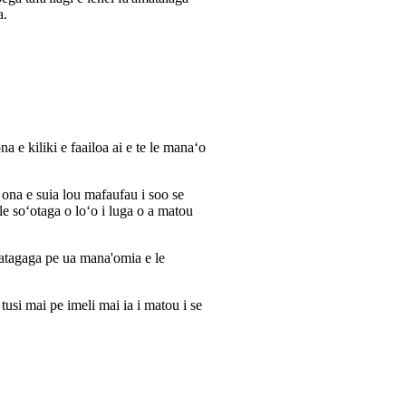
a.
a e kiliki e faailoa ai e te le manaʻo
ona e suia lou mafaufau i soo se
i le soʻotaga o loʻo i luga o a matou
fa'atagaga pe ua mana'omia e le
 tusi mai pe imeli mai ia i matou i se